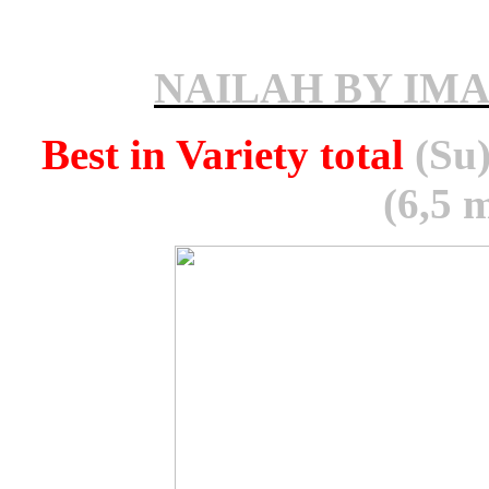
NAILAH BY IM
Best in Variety total
(Su)
(6,5 