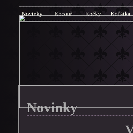
Novinky
Kocouři
Kočky
Koťátka
Novinky
V