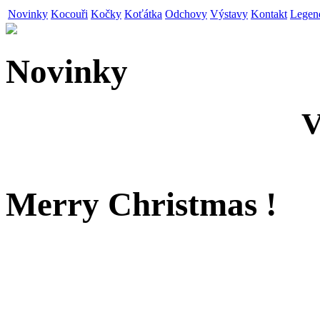
Novinky
Kocouři
Kočky
Koťátka
Odchovy
Výstavy
Kontakt
Legen
Novinky
V
Merry Christmas !
Me and my boys from